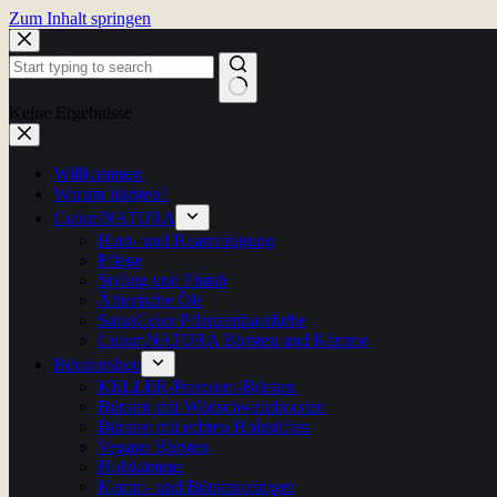
Zum Inhalt springen
Keine Ergebnisse
Willkommen
Warum bürsten?
CulumNATURA
Haut- und Haarreinigung
Pflege
Styling und Finish
Ätherische Öle
SatusColor Pflanzenhaarfarbe
CulumNATURA Bürsten und Kämme
Bürstenshop
KELLER-Premium-Bürsten
Bürsten mit Wildschweinborsten
Bürsten mit echten Holzstiften
Vegane Bürsten
Holzkämme
Kamm- und Bürstenreiniger