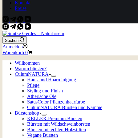
Kontakt
Preise
Suchen
Anmelden
Warenkorb
0
Willkommen
Warum bürsten?
CulumNATURA
Haut- und Haarreinigung
Pflege
Styling und Finish
Ätherische Öle
SatusColor Pflanzenhaarfarbe
CulumNATURA Bürsten und Kämme
Bürstenshop
KELLER-Premium-Bürsten
Bürsten mit Wildschweinborsten
Bürsten mit echten Holzstiften
Vegane Bürsten