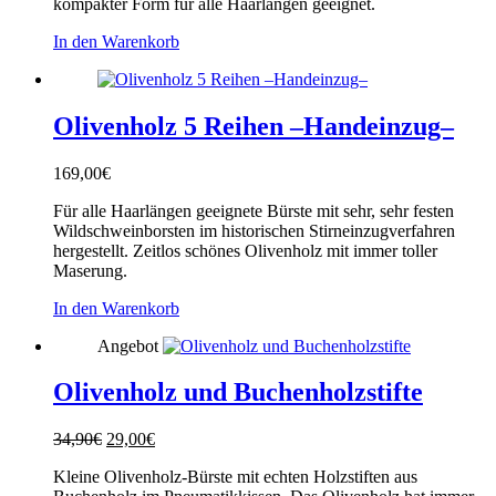
kompakter Form für alle Haarlängen geeignet.
In den Warenkorb
Olivenholz 5 Reihen –Handeinzug–
169,00
€
Für alle Haarlängen geeignete Bürste mit sehr, sehr festen
Wildschweinborsten im historischen Stirneinzugverfahren
hergestellt. Zeitlos schönes Olivenholz mit immer toller
Maserung.
In den Warenkorb
Angebot
Olivenholz und Buchenholzstifte
Ursprünglicher
Aktueller
34,90
€
29,00
€
Preis
Preis
Kleine Olivenholz-Bürste mit echten Holzstiften aus
war:
ist: