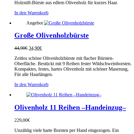
Holzstift-Bürste aus edlem Olivenholz für kurzes Haar.
In den Warenkorb
Angebot
Große Olivenholzbürste
Ursprünglicher
Aktueller
44,90
€
34,90
€
Preis
Preis
Zeitlos schöne Olivenholzbürste mit flacher Bürsten-
war:
ist:
Oberfläche. Bestückt mit 9 Reihen fester Wildschweinborsten.
44,90€
34,90€.
Kompaktes, festes, hartes Olivenholz mit schöner Maserung,
Für alle Haarlängen.
In den Warenkorb
Olivenholz 11 Reihen –Handeinzug–
229,00
€
Unzählig viele harte Borsten per Hand eingezogen. Ein