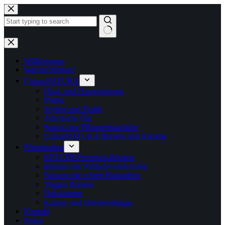
Zum
Inhalt
springen
Keine
Ergebnisse
Willkommen
Warum bürsten?
CulumNATURA
Haut- und Haarreinigung
Pflege
Styling und Finish
Ätherische Öle
SatusColor Pflanzenhaarfarbe
CulumNATURA Bürsten und Kämme
Bürstenshop
KELLER-Premium-Bürsten
Bürsten mit Wildschweinborsten
Bürsten mit echten Holzstiften
Vegane Bürsten
Holzkämme
Kamm- und Bürstenreiniger
Kontakt
Preise