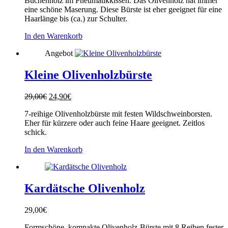
Buchenholz im Pneumatikkissen. Das Olivenholz hat immer
34,90€
29,00€.
eine schöne Maserung. Diese Bürste ist eher geeignet für eine
Haarlänge bis (ca.) zur Schulter.
In den Warenkorb
Angebot
Kleine Olivenholzbürste
Ursprünglicher
Aktueller
29,00
€
24,90
€
Preis
Preis
7-reihige Olivenholzbürste mit festen Wildschweinborsten.
war:
ist:
Eher für kürzere oder auch feine Haare geeignet. Zeitlos
29,00€
24,90€.
schick.
In den Warenkorb
Kardätsche Olivenholz
29,00
€
Formschöne, kompakte Olivenholz-Bürste mit 8 Reihen fester