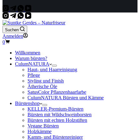
Suchen
Anmelden
Warenkorb
0
Willkommen
Warum bürsten?
CulumNATURA
Haut- und Haarreinigung
Pflege
Styling und Finish
Ätherische Öle
SatusColor Pflanzenhaarfarbe
CulumNATURA Bürsten und Kämme
Bürstenshop
KELLER-Premium-Bürsten
Bürsten mit Wildschweinborsten
Bürsten mit echten Holzstiften
Vegane Bürsten
Holzkämme
Kamm- und Bürstenreiniger