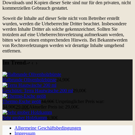
Downloads und Kopien dieser Seite sind nur für den privaten, nicht
kommerziellen Gebrauch gestattet.
Soweit die Inhalte auf dieser Seite nicht vom Betreiber erstellt
wurden, werden die Urheberrechte Dritter beachtet. Insbesondere
werden Inhalte Dritter als solche gekennzeichnet. Sollten Sie
trotzdem auf eine Urheberrechtsverletzung aufmerksam werden,
bitten wir um einen entsprechenden Hinweis. Bei Bekanntwerden
von Rechtsverletzungen werden wir derartige Inhalte umgehend
entfernen.
Im Trend
Halbrunde Olivenholzbürste
24,90
€
Geschützt: Terra Hautwäsche 200 ml
29,00
€
Thermo-Esche geölt
34,90
€
Ursprünglicher Preis war:
34,90€
29,00
€
Aktueller Preis ist: 29,00€.
Sehr grober Holzkamm
9,90
€
Allgemeine Geschäftsbedingungen
Impressum