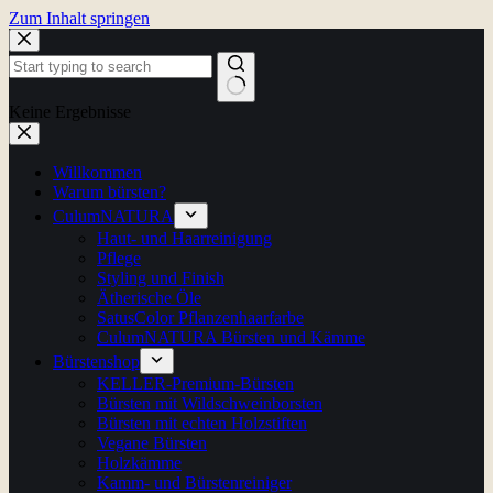
Zum Inhalt springen
Keine Ergebnisse
Willkommen
Warum bürsten?
CulumNATURA
Haut- und Haarreinigung
Pflege
Styling und Finish
Ätherische Öle
SatusColor Pflanzenhaarfarbe
CulumNATURA Bürsten und Kämme
Bürstenshop
KELLER-Premium-Bürsten
Bürsten mit Wildschweinborsten
Bürsten mit echten Holzstiften
Vegane Bürsten
Holzkämme
Kamm- und Bürstenreiniger