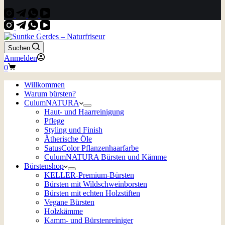
Suchen
Anmelden
Warenkorb
0
Willkommen
Warum bürsten?
CulumNATURA
Haut- und Haarreinigung
Pflege
Styling und Finish
Ätherische Öle
SatusColor Pflanzenhaarfarbe
CulumNATURA Bürsten und Kämme
Bürstenshop
KELLER-Premium-Bürsten
Bürsten mit Wildschweinborsten
Bürsten mit echten Holzstiften
Vegane Bürsten
Holzkämme
Kamm- und Bürstenreiniger