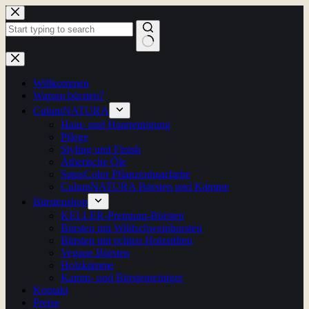
Zum
Inhalt
springen
Keine
Ergebnisse
Willkommen
Warum bürsten?
CulumNATURA
Haut- und Haarreinigung
Pflege
Styling und Finish
Ätherische Öle
SatusColor Pflanzenhaarfarbe
CulumNATURA Bürsten und Kämme
Bürstenshop
KELLER-Premium-Bürsten
Bürsten mit Wildschweinborsten
Bürsten mit echten Holzstiften
Vegane Bürsten
Holzkämme
Kamm- und Bürstenreiniger
Kontakt
Preise