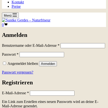
Kontakt
Preise
Menü
Warenkorb
0
Anmelden
Erforderlich
Benutzername oder E-Mail-Adresse
*
Erforderlich
Passwort
*
Angemeldet bleiben
Anmelden
Passwort vergessen?
Registrieren
Erforderlich
E-Mail-Adresse
*
Ein Link zum Erstellen eines neuen Passworts wird an deine E-
Mail-Adresse gesendet.