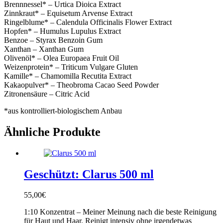
Brennnessel* – Urtica Dioica Extract
Zinnkraut* – Equisetum Arvense Extract
Ringelblume* – Calendula Officinalis Flower Extract
Hopfen* – Humulus Lupulus Extract
Benzoe – Styrax Benzoin Gum
Xanthan – Xanthan Gum
Olivenöl* – Olea Europaea Fruit Oil
Weizenprotein* – Triticum Vulgare Gluten
Kamille* – Chamomilla Recutita Extract
Kakaopulver* – Theobroma Cacao Seed Powder
Zitronensäure – Citric Acid
*aus kontrolliert-biologischem Anbau
Ähnliche Produkte
Geschützt: Clarus 500 ml
55,00
€
1:10 Konzentrat – Meiner Meinung nach die beste Reinigung
für Haut und Haar. Reinigt intensiv ohne irgendetwas