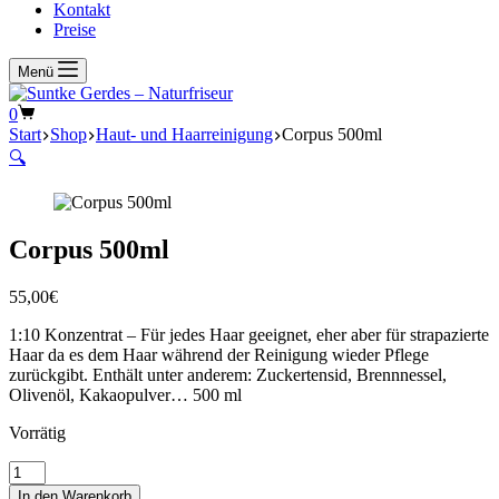
Kontakt
Preise
Menü
Warenkorb
0
Start
Shop
Haut- und Haarreinigung
Corpus 500ml
🔍
Corpus 500ml
55,00
€
1:10 Konzentrat – Für jedes Haar geeignet, eher aber für strapazierte
Haar da es dem Haar während der Reinigung wieder Pflege
zurückgibt. Enthält unter anderem: Zuckertensid, Brennnessel,
Olivenöl, Kakaopulver… 500 ml
Vorrätig
Corpus
500ml
In den Warenkorb