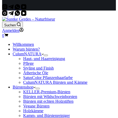
Suchen
Anmelden
Warenkorb
0
Willkommen
Warum bürsten?
CulumNATURA
Haut- und Haarreinigung
Pflege
Styling und Finish
Ätherische Öle
SatusColor Pflanzenhaarfarbe
CulumNATURA Bürsten und Kämme
Bürstenshop
KELLER-Premium-Bürsten
Bürsten mit Wildschweinborsten
Bürsten mit echten Holzstiften
Vegane Bürsten
Holzkämme
Kamm- und Bürstenreiniger