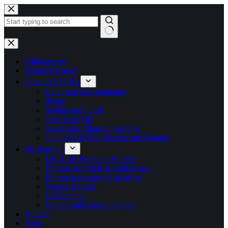
Zum
Inhalt
springen
Keine
Ergebnisse
Willkommen
Warum bürsten?
CulumNATURA
Haut- und Haarreinigung
Pflege
Styling und Finish
Ätherische Öle
SatusColor Pflanzenhaarfarbe
CulumNATURA Bürsten und Kämme
Bürstenshop
KELLER-Premium-Bürsten
Bürsten mit Wildschweinborsten
Bürsten mit echten Holzstiften
Vegane Bürsten
Holzkämme
Kamm- und Bürstenreiniger
Kontakt
Preise