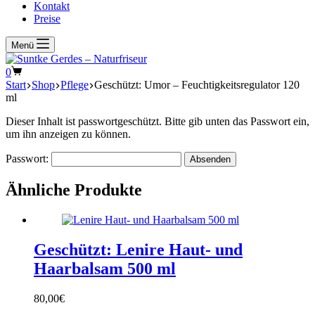
Kontakt
Preise
Menü
Warenkorb
0
Start
Shop
Pflege
Geschützt: Umor – Feuchtigkeitsregulator 120
ml
Dieser Inhalt ist passwortgeschützt. Bitte gib unten das Passwort ein,
um ihn anzeigen zu können.
Passwort:
Ähnliche Produkte
Geschützt: Lenire Haut- und
Haarbalsam 500 ml
80,00
€