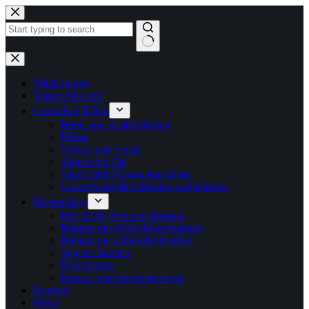
Zum
Inhalt
springen
Keine
Ergebnisse
Willkommen
Warum bürsten?
CulumNATURA
Haut- und Haarreinigung
Pflege
Styling und Finish
Ätherische Öle
SatusColor Pflanzenhaarfarbe
CulumNATURA Bürsten und Kämme
Bürstenshop
KELLER-Premium-Bürsten
Bürsten mit Wildschweinborsten
Bürsten mit echten Holzstiften
Vegane Bürsten
Holzkämme
Kamm- und Bürstenreiniger
Kontakt
Preise