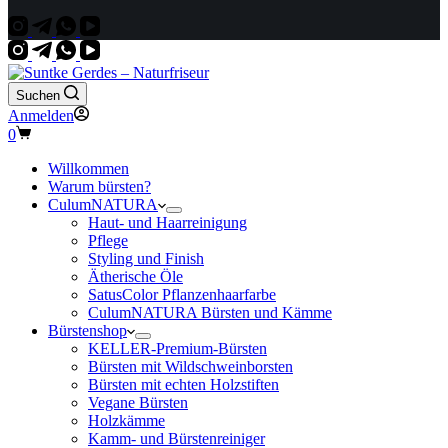
Suchen
Anmelden
Warenkorb
0
Willkommen
Warum bürsten?
CulumNATURA
Haut- und Haarreinigung
Pflege
Styling und Finish
Ätherische Öle
SatusColor Pflanzenhaarfarbe
CulumNATURA Bürsten und Kämme
Bürstenshop
KELLER-Premium-Bürsten
Bürsten mit Wildschweinborsten
Bürsten mit echten Holzstiften
Vegane Bürsten
Holzkämme
Kamm- und Bürstenreiniger