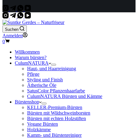
Suchen
Anmelden
Warenkorb
0
Willkommen
Warum bürsten?
CulumNATURA
Haut- und Haarreinigung
Pflege
Styling und Finish
Ätherische Öle
SatusColor Pflanzenhaarfarbe
CulumNATURA Bürsten und Kämme
Bürstenshop
KELLER-Premium-Bürsten
Bürsten mit Wildschweinborsten
Bürsten mit echten Holzstiften
Vegane Bürsten
Holzkämme
Kamm- und Bürstenreiniger