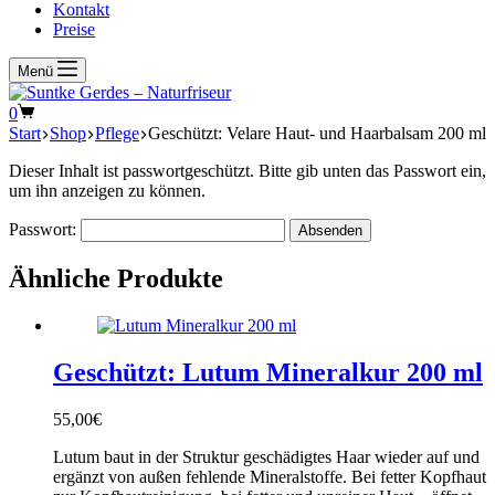
Kontakt
Preise
Menü
Warenkorb
0
Start
Shop
Pflege
Geschützt: Velare Haut- und Haarbalsam 200 ml
Dieser Inhalt ist passwortgeschützt. Bitte gib unten das Passwort ein,
um ihn anzeigen zu können.
Passwort:
Ähnliche Produkte
Geschützt: Lutum Mineralkur 200 ml
55,00
€
Lutum baut in der Struktur geschädigtes Haar wieder auf und
ergänzt von außen fehlende Mineralstoffe. Bei fetter Kopfhaut