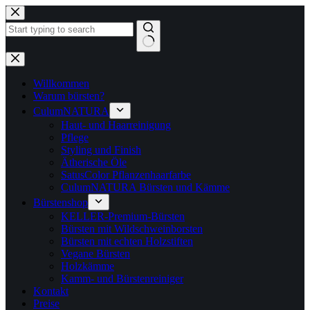
Zum
Inhalt
springen
Keine
Ergebnisse
Willkommen
Warum bürsten?
CulumNATURA
Haut- und Haarreinigung
Pflege
Styling und Finish
Ätherische Öle
SatusColor Pflanzenhaarfarbe
CulumNATURA Bürsten und Kämme
Bürstenshop
KELLER-Premium-Bürsten
Bürsten mit Wildschweinborsten
Bürsten mit echten Holzstiften
Vegane Bürsten
Holzkämme
Kamm- und Bürstenreiniger
Kontakt
Preise