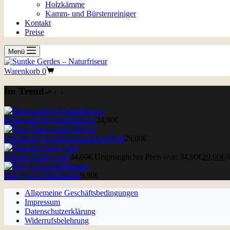
Holzkämme
Kamm- und Bürstenreiniger
Kontakt
Preise
Menü
Warenkorb
0
Im Trend
Halbrunde Olivenholzbürste
24,90
€
Geschützt: Terra Hautwäsche 200 ml
29,00
€
Thermo-Esche geölt
34,90
€
Ursprünglicher Preis war: 34,90€
29,00
€
A
Sehr grober Holzkamm
9,90
€
Allgemeine Geschäftsbedingungen
Impressum
Datenschutzerklärung
Widerrufsbelehrung