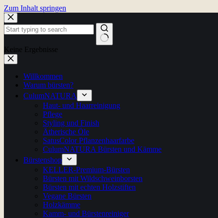
Zum Inhalt springen
Keine Ergebnisse
Willkommen
Warum bürsten?
CulumNATURA
Haut- und Haarreinigung
Pflege
Styling und Finish
Ätherische Öle
SatusColor Pflanzenhaarfarbe
CulumNATURA Bürsten und Kämme
Bürstenshop
KELLER-Premium-Bürsten
Bürsten mit Wildschweinborsten
Bürsten mit echten Holzstiften
Vegane Bürsten
Holzkämme
Kamm- und Bürstenreiniger