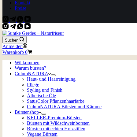
Kontakt
Preise
Suchen
Anmelden
Warenkorb
0
Willkommen
Warum bürsten?
CulumNATURA
Haut- und Haarreinigung
Pflege
Styling und Finish
Ätherische Öle
SatusColor Pflanzenhaarfarbe
CulumNATURA Bürsten und Kämme
Bürstenshop
KELLER-Premium-Bürsten
Bürsten mit Wildschweinborsten
Bürsten mit echten Holzstiften
Vegane Bürsten