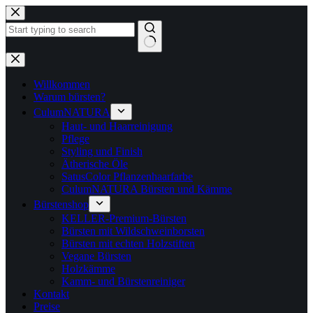
Zum
Inhalt
springen
Keine
Ergebnisse
Willkommen
Warum bürsten?
CulumNATURA
Haut- und Haarreinigung
Pflege
Styling und Finish
Ätherische Öle
SatusColor Pflanzenhaarfarbe
CulumNATURA Bürsten und Kämme
Bürstenshop
KELLER-Premium-Bürsten
Bürsten mit Wildschweinborsten
Bürsten mit echten Holzstiften
Vegane Bürsten
Holzkämme
Kamm- und Bürstenreiniger
Kontakt
Preise