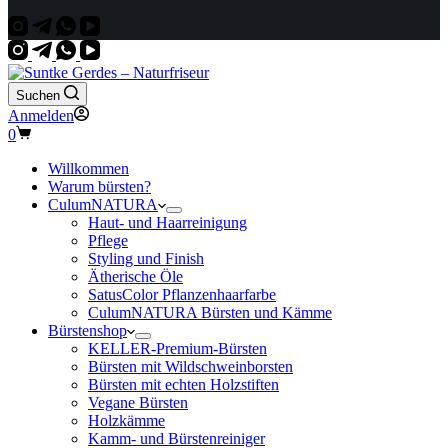
Suchen
Anmelden
Warenkorb
0
Willkommen
Warum bürsten?
CulumNATURA
Haut- und Haarreinigung
Pflege
Styling und Finish
Ätherische Öle
SatusColor Pflanzenhaarfarbe
CulumNATURA Bürsten und Kämme
Bürstenshop
KELLER-Premium-Bürsten
Bürsten mit Wildschweinborsten
Bürsten mit echten Holzstiften
Vegane Bürsten
Holzkämme
Kamm- und Bürstenreiniger