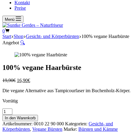
Kontakt
Preise
Menü
Warenkorb
0
Start
Shop
Gesicht- und Körperbürsten
100% vegane Haarbürste
Angebot
🔍
100% vegane Haarbürste
Ursprünglicher
Aktueller
19,90
€
16,90
€
Preis
Preis
Die vegane Alternative aus Tampicourfaser im Buchenholz-Körper.
war:
ist:
19,90€
16,90€.
Vorrätig
100%
vegane
In den Warenkorb
Haarbürste
Artikelnummer:
0010 22 90 000
Kategorien:
Gesicht- und
Menge
Körperbürsten
,
Vegane Bürsten
Marke:
Bürsten und Kämme