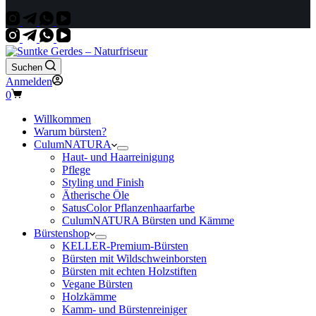
Suchen
Anmelden
Warenkorb
0
Willkommen
Warum bürsten?
CulumNATURA
Haut- und Haarreinigung
Pflege
Styling und Finish
Ätherische Öle
SatusColor Pflanzenhaarfarbe
CulumNATURA Bürsten und Kämme
Bürstenshop
KELLER-Premium-Bürsten
Bürsten mit Wildschweinborsten
Bürsten mit echten Holzstiften
Vegane Bürsten
Holzkämme
Kamm- und Bürstenreiniger