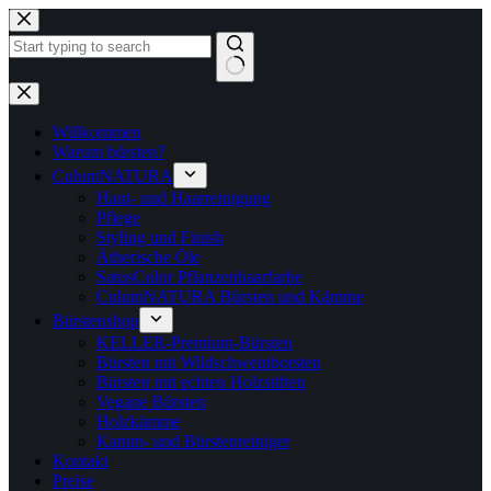
Zum
Inhalt
springen
Keine
Ergebnisse
Willkommen
Warum bürsten?
CulumNATURA
Haut- und Haarreinigung
Pflege
Styling und Finish
Ätherische Öle
SatusColor Pflanzenhaarfarbe
CulumNATURA Bürsten und Kämme
Bürstenshop
KELLER-Premium-Bürsten
Bürsten mit Wildschweinborsten
Bürsten mit echten Holzstiften
Vegane Bürsten
Holzkämme
Kamm- und Bürstenreiniger
Kontakt
Preise