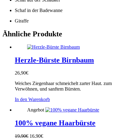
Schaf in der Badewanne
Giraffe
Ähnliche Produkte
Herzle-Bürste Birnbaum
26,90
€
Weiches Ziegenhaar schmeichelt zarter Haut. zum
Verwöhnen, und sanftem Bürsten.
In den Warenkorb
Angebot
100% vegane Haarbürste
Ursprünglicher
Aktueller
19,90
€
16,90
€