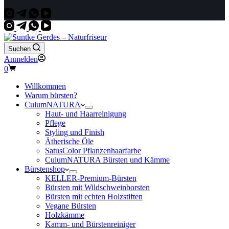
Suchen
Anmelden
Warenkorb
0
Willkommen
Warum bürsten?
CulumNATURA
Haut- und Haarreinigung
Pflege
Styling und Finish
Ätherische Öle
SatusColor Pflanzenhaarfarbe
CulumNATURA Bürsten und Kämme
Bürstenshop
KELLER-Premium-Bürsten
Bürsten mit Wildschweinborsten
Bürsten mit echten Holzstiften
Vegane Bürsten
Holzkämme
Kamm- und Bürstenreiniger