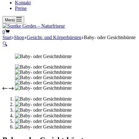
Kontakt
Preise
Menü
Warenkorb
0
Start
Shop
Gesicht- und Körperbürsten
Baby- oder Gesichtsbürste
🔍