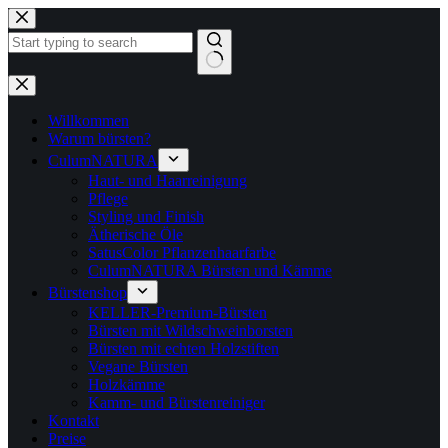
Zum
Inhalt
springen
Keine
Ergebnisse
Willkommen
Warum bürsten?
CulumNATURA
Haut- und Haarreinigung
Pflege
Styling und Finish
Ätherische Öle
SatusColor Pflanzenhaarfarbe
CulumNATURA Bürsten und Kämme
Bürstenshop
KELLER-Premium-Bürsten
Bürsten mit Wildschweinborsten
Bürsten mit echten Holzstiften
Vegane Bürsten
Holzkämme
Kamm- und Bürstenreiniger
Kontakt
Preise