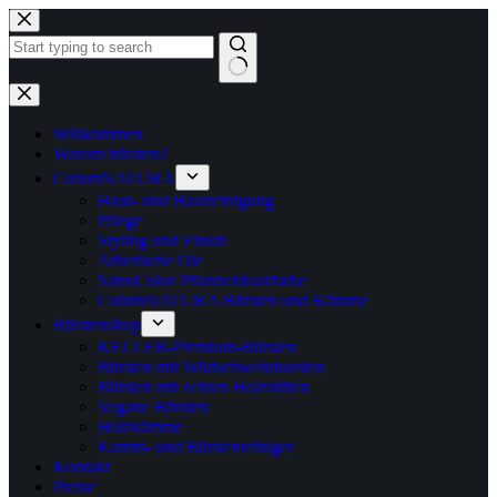
Zum
Inhalt
springen
Keine
Ergebnisse
Willkommen
Warum bürsten?
CulumNATURA
Haut- und Haarreinigung
Pflege
Styling und Finish
Ätherische Öle
SatusColor Pflanzenhaarfarbe
CulumNATURA Bürsten und Kämme
Bürstenshop
KELLER-Premium-Bürsten
Bürsten mit Wildschweinborsten
Bürsten mit echten Holzstiften
Vegane Bürsten
Holzkämme
Kamm- und Bürstenreiniger
Kontakt
Preise