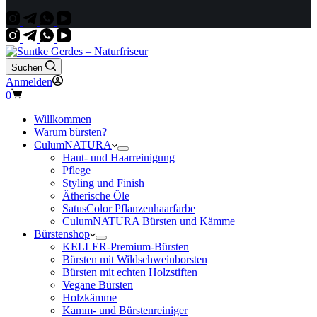
Suchen
Anmelden
Warenkorb
0
Willkommen
Warum bürsten?
CulumNATURA
Haut- und Haarreinigung
Pflege
Styling und Finish
Ätherische Öle
SatusColor Pflanzenhaarfarbe
CulumNATURA Bürsten und Kämme
Bürstenshop
KELLER-Premium-Bürsten
Bürsten mit Wildschweinborsten
Bürsten mit echten Holzstiften
Vegane Bürsten
Holzkämme
Kamm- und Bürstenreiniger