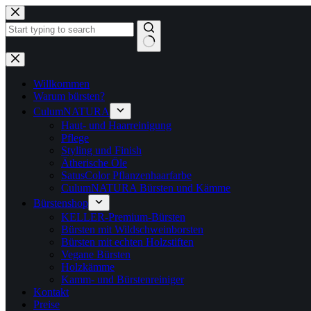
Zum
Inhalt
springen
Keine
Ergebnisse
Willkommen
Warum bürsten?
CulumNATURA
Haut- und Haarreinigung
Pflege
Styling und Finish
Ätherische Öle
SatusColor Pflanzenhaarfarbe
CulumNATURA Bürsten und Kämme
Bürstenshop
KELLER-Premium-Bürsten
Bürsten mit Wildschweinborsten
Bürsten mit echten Holzstiften
Vegane Bürsten
Holzkämme
Kamm- und Bürstenreiniger
Kontakt
Preise