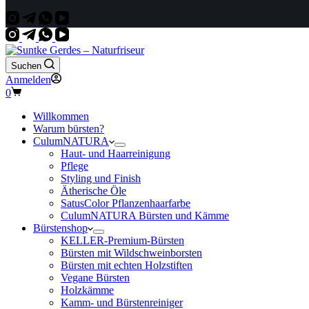
Suchen
Anmelden
Warenkorb
0
Willkommen
Warum bürsten?
CulumNATURA
Haut- und Haarreinigung
Pflege
Styling und Finish
Ätherische Öle
SatusColor Pflanzenhaarfarbe
CulumNATURA Bürsten und Kämme
Bürstenshop
KELLER-Premium-Bürsten
Bürsten mit Wildschweinborsten
Bürsten mit echten Holzstiften
Vegane Bürsten
Holzkämme
Kamm- und Bürstenreiniger