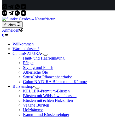
Suchen
Anmelden
Warenkorb
0
Willkommen
Warum bürsten?
CulumNATURA
Haut- und Haarreinigung
Pflege
Styling und Finish
Ätherische Öle
SatusColor Pflanzenhaarfarbe
CulumNATURA Bürsten und Kämme
Bürstenshop
KELLER-Premium-Bürsten
Bürsten mit Wildschweinborsten
Bürsten mit echten Holzstiften
Vegane Bürsten
Holzkämme
Kamm- und Bürstenreiniger