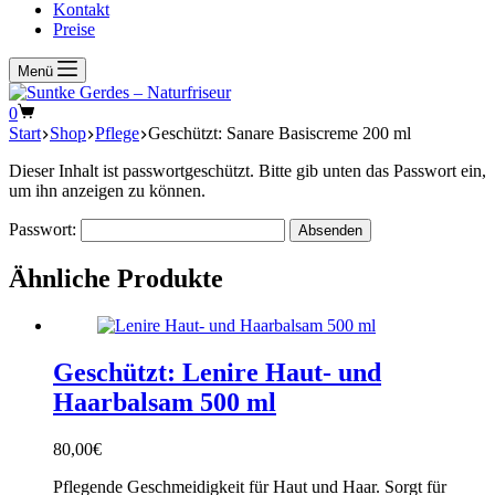
Kontakt
Preise
Menü
Warenkorb
0
Start
Shop
Pflege
Geschützt: Sanare Basiscreme 200 ml
Dieser Inhalt ist passwortgeschützt. Bitte gib unten das Passwort ein,
um ihn anzeigen zu können.
Passwort:
Ähnliche Produkte
Geschützt: Lenire Haut- und
Haarbalsam 500 ml
80,00
€
Pflegende Geschmeidigkeit für Haut und Haar. Sorgt für