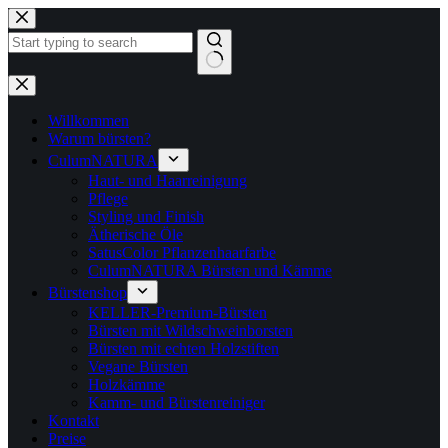
Zum
Inhalt
springen
Keine
Ergebnisse
Willkommen
Warum bürsten?
CulumNATURA
Haut- und Haarreinigung
Pflege
Styling und Finish
Ätherische Öle
SatusColor Pflanzenhaarfarbe
CulumNATURA Bürsten und Kämme
Bürstenshop
KELLER-Premium-Bürsten
Bürsten mit Wildschweinborsten
Bürsten mit echten Holzstiften
Vegane Bürsten
Holzkämme
Kamm- und Bürstenreiniger
Kontakt
Preise