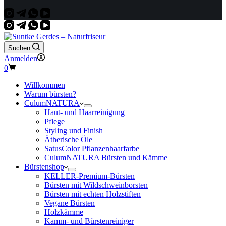
Suchen
Anmelden
Warenkorb
0
Willkommen
Warum bürsten?
CulumNATURA
Haut- und Haarreinigung
Pflege
Styling und Finish
Ätherische Öle
SatusColor Pflanzenhaarfarbe
CulumNATURA Bürsten und Kämme
Bürstenshop
KELLER-Premium-Bürsten
Bürsten mit Wildschweinborsten
Bürsten mit echten Holzstiften
Vegane Bürsten
Holzkämme
Kamm- und Bürstenreiniger