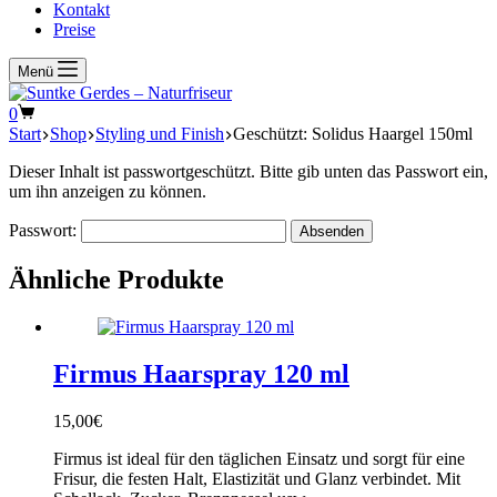
Kontakt
Preise
Menü
Warenkorb
0
Start
Shop
Styling und Finish
Geschützt: Solidus Haargel 150ml
Dieser Inhalt ist passwortgeschützt. Bitte gib unten das Passwort ein,
um ihn anzeigen zu können.
Passwort:
Ähnliche Produkte
Firmus Haarspray 120 ml
15,00
€
Firmus ist ideal für den täglichen Einsatz und sorgt für eine
Frisur, die festen Halt, Elastizität und Glanz verbindet. Mit