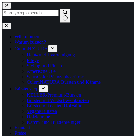
Zum
Inhalt
springen
Keine
Ergebnisse
Willkommen
Warum bürsten?
CulumNATURA
Haut- und Haarreinigung
Pflege
Styling und Finish
Ätherische Öle
SatusColor Pflanzenhaarfarbe
CulumNATURA Bürsten und Kämme
Bürstenshop
KELLER-Premium-Bürsten
Bürsten mit Wildschweinborsten
Bürsten mit echten Holzstiften
Vegane Bürsten
Holzkämme
Kamm- und Bürstenreiniger
Kontakt
Preise