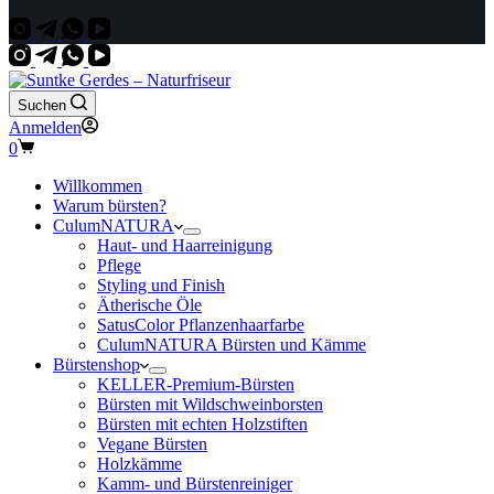
Suchen
Anmelden
Warenkorb
0
Willkommen
Warum bürsten?
CulumNATURA
Haut- und Haarreinigung
Pflege
Styling und Finish
Ätherische Öle
SatusColor Pflanzenhaarfarbe
CulumNATURA Bürsten und Kämme
Bürstenshop
KELLER-Premium-Bürsten
Bürsten mit Wildschweinborsten
Bürsten mit echten Holzstiften
Vegane Bürsten
Holzkämme
Kamm- und Bürstenreiniger