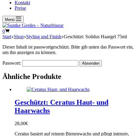
Kontakt
Preise
Menü
Warenkorb
0
Start
Shop
Styling und Finish
Geschützt: Solidus Haargel 75ml
Dieser Inhalt ist passwortgeschützt. Bitte gib unten das Passwort ein,
um ihn anzeigen zu können.
Passwort:
Ähnliche Produkte
Geschützt: Ceratus Haut- und
Haarwachs
28,00
€
Ceratus basiert auf reinem Bienenwachs und pflegt intensiv,