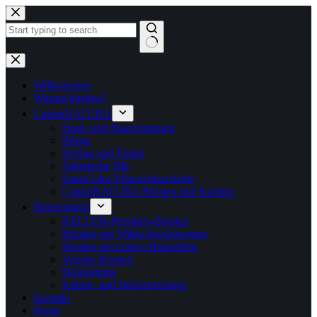
Zum
Inhalt
springen
Keine
Ergebnisse
Willkommen
Warum bürsten?
CulumNATURA
Haut- und Haarreinigung
Pflege
Styling und Finish
Ätherische Öle
SatusColor Pflanzenhaarfarbe
CulumNATURA Bürsten und Kämme
Bürstenshop
KELLER-Premium-Bürsten
Bürsten mit Wildschweinborsten
Bürsten mit echten Holzstiften
Vegane Bürsten
Holzkämme
Kamm- und Bürstenreiniger
Kontakt
Preise