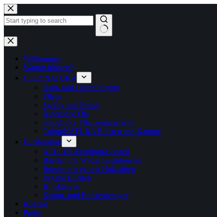
Zum
Inhalt
springen
Keine
Ergebnisse
Willkommen
Warum bürsten?
CulumNATURA
Haut- und Haarreinigung
Pflege
Styling und Finish
Ätherische Öle
SatusColor Pflanzenhaarfarbe
CulumNATURA Bürsten und Kämme
Bürstenshop
KELLER-Premium-Bürsten
Bürsten mit Wildschweinborsten
Bürsten mit echten Holzstiften
Vegane Bürsten
Holzkämme
Kamm- und Bürstenreiniger
Kontakt
Preise