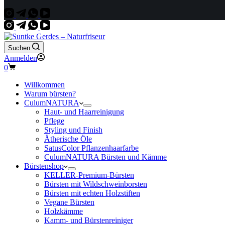
Suchen
Anmelden
Warenkorb
0
Willkommen
Warum bürsten?
CulumNATURA
Haut- und Haarreinigung
Pflege
Styling und Finish
Ätherische Öle
SatusColor Pflanzenhaarfarbe
CulumNATURA Bürsten und Kämme
Bürstenshop
KELLER-Premium-Bürsten
Bürsten mit Wildschweinborsten
Bürsten mit echten Holzstiften
Vegane Bürsten
Holzkämme
Kamm- und Bürstenreiniger